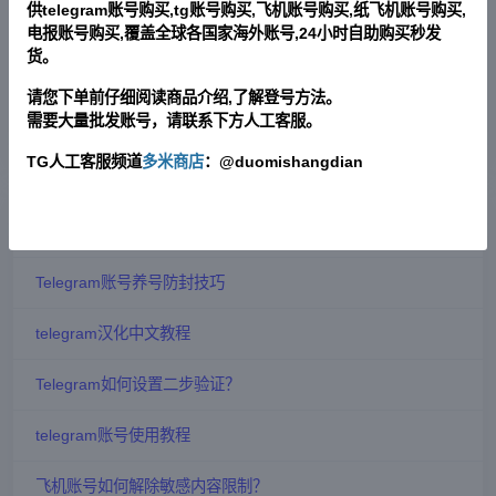
供telegram账号购买,tg账号购买,飞机账号购买,纸飞机账号购买,
+1/美国/90天+独立IP设备养号(TG账号|飞机账号|电报账号)
电报账号购买,覆盖全球各国家海外账号,24小时自助购买秒发
货。
+855/柬埔寨/30天+独立IP设备养号(TG账号|飞机账号|电报账
号)
请您下单前仔细阅读商品介绍,了解登号方法。
需要大量批发账号，请联系下方人工客服。
+1/美国/1年+独立IP设备养号(TG账号|飞机账号|电报账号)
TG人工客服频道
多米商店
：@duomishangdian
更多>>
最新文章
Telegram账号养号防封技巧
telegram汉化中文教程
Telegram如何设置二步验证？
telegram账号使用教程
飞机账号如何解除敏感内容限制？